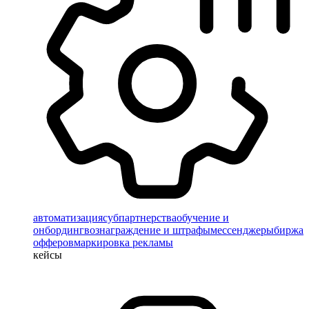
автоматизация
субпартнерства
обучение и
онбординг
вознаграждение и штрафы
мессенджеры
биржа
офферов
маркировка рекламы
кейсы