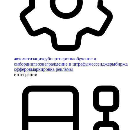
автоматизация
субпартнерства
обучение и
онбординг
вознаграждение и штрафы
мессенджеры
биржа
офферов
маркировка рекламы
интеграции